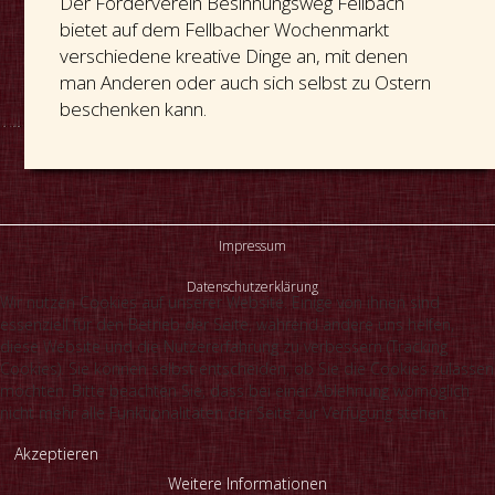
Der Förderverein Besinnungsweg Fellbach
bietet auf dem Fellbacher Wochenmarkt
verschiedene kreative Dinge an, mit denen
man Anderen oder auch sich selbst zu Ostern
beschenken kann.
Impressum
Datenschutzerklärung
Wir nutzen Cookies auf unserer Website. Einige von ihnen sind
essenziell für den Betrieb der Seite, während andere uns helfen,
diese Website und die Nutzererfahrung zu verbessern (Tracking
Cookies). Sie können selbst entscheiden, ob Sie die Cookies zulassen
möchten. Bitte beachten Sie, dass bei einer Ablehnung womöglich
nicht mehr alle Funktionalitäten der Seite zur Verfügung stehen.
Akzeptieren
Weitere Informationen